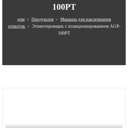
100PT
дом
Продукция
Машина для наклеивания
>
>
этикеток
Этикетировщик с позиционированием AGP-
>
100PT